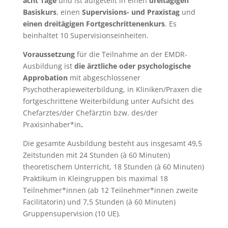
acht Tage
und ist aufgeteilt in einen
dreitägigen
Basiskurs
, einen
Supervisions- und Praxistag
und
einen dreitägigen Fortgeschrittenenkurs
. Es
beinhaltet 10 Supervisionseinheiten.
Voraussetzung
für die Teilnahme an der EMDR-
Ausbildung ist
die ärztliche oder psychologische
Approbation
mit abgeschlossener
Psychotherapieweiterbildung, in Kliniken/Praxen die
fortgeschrittene Weiterbildung unter Aufsicht des
Chefarztes/der Chefärztin bzw. des/der
Praxisinhaber*in
.
Die gesamte Ausbildung besteht aus insgesamt 49,5
Zeitstunden mit 24 Stunden (à 60 Minuten)
theoretischem Unterricht, 18 Stunden (à 60 Minuten)
Praktikum in Kleingruppen bis maximal 18
Teilnehmer*innen (ab 12 Teilnehmer*innen zweite
Facilitatorin) und 7,5 Stunden (à 60 Minuten)
Gruppensupervision (10 UE).