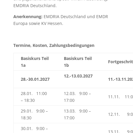
EMDRIA Deutschland.
Anerkennung:
EMDRIA Deutschland und EMDR
Europa sowie KV Hessen.
Termine, Kosten, Zahlungsbedingungen
Basiskurs Teil
Basiskurs Teil
Fortgeschri
1a
1b
12.-13.03.2027
28.-30.01.2027
11.-13.11.20
28.01. 11:00
12.03. 9:00 –
11.11. 11:0
– 18:30
17:00
29.01. 9:00 –
13.03. 9:00 –
12.11. 9:00
18:30
17:00
30.01. 9:00 –
13.11. 9:00