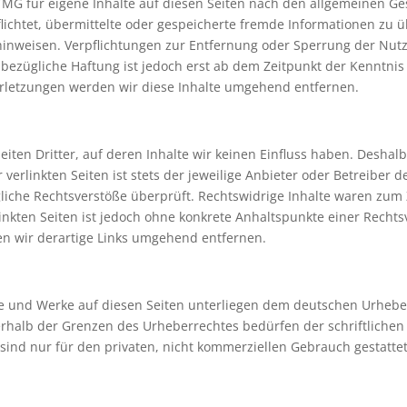
TMG für eigene Inhalte auf diesen Seiten nach den allgemeinen Ge
rpflichtet, übermittelte oder gespeicherte fremde Informationen 
it hinweisen. Verpflichtungen zur Entfernung oder Sperrung der N
bezügliche Haftung ist jedoch erst ab dem Zeitpunkt der Kenntnis
letzungen werden wir diese Inhalte umgehend entfernen.
iten Dritter, auf deren Inhalte wir keinen Einfluss haben. Deshal
erlinkten Seiten ist stets der jeweilige Anbieter oder Betreiber de
iche Rechtsverstöße überprüft. Rechtswidrige Inhalte waren zum 
linkten Seiten ist jedoch ohne konkrete Anhaltspunkte einer Rechts
n wir derartige Links umgehend entfernen.
lte und Werke auf diesen Seiten unterliegen dem deutschen Urheber
rhalb der Grenzen des Urheberrechtes bedürfen der schriftlichen
 sind nur für den privaten, nicht kommerziellen Gebrauch gestattet